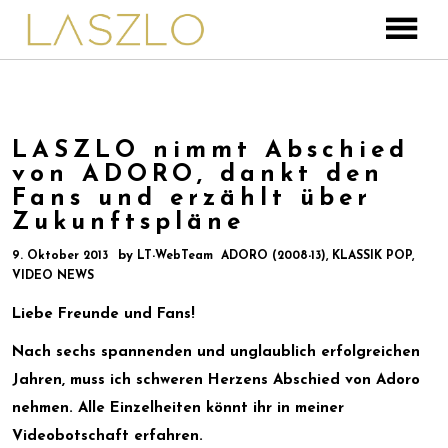
IMPULSO TENORS
ALBUM – PASSIONE – BESTELLEN & STREAME
NEWS & VIDEOS
IMPULSO TENORS – WEBSITE
– INSTA-NEWS
OPERNTENOR
LASZLO nimmt Abschied
von ADORO, dankt den
• LASZLO MALECZKY – DER OPERNTENOR
• VIDEOS
KLASSIK-POP
Fans und erzählt über
• REPERTOIRE – OPER – OPERETTE – KONZE
• LASZLO DER KLASSIK-POP-SÄNGER
• LASZLO -YOUTUBE-KANAL
ADORO
Zukunftspläne
• HERZSCHLAG – SEIN SOLO ALBUM!
KONTAKT
by
9. Oktober 2013
LT-WebTeam
ADORO (2008-13)
,
KLASSIK POP
,
MEHR
VIDEO NEWS
• DER PRODUZENT
Liebe Freunde und Fans!
• DER AUTOR
Nach sechs spannenden und unglaublich erfolgreichen
• DER REGISSEUR
Jahren, muss ich schweren Herzens Abschied von Adoro
• DIE OPERNSÄNGER DYNASTIE
nehmen. Alle Einzelheiten könnt ihr in meiner
Videobotschaft erfahren.
• PERSÖNLICHES